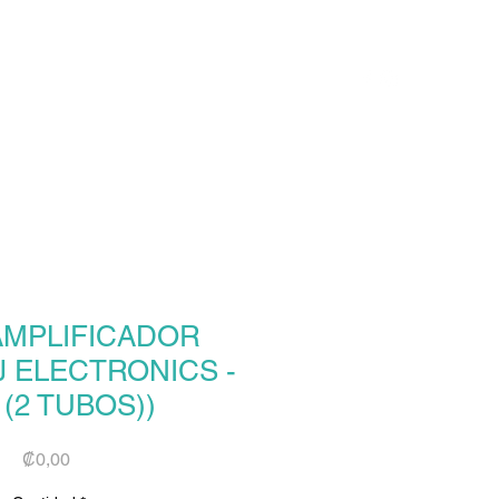
Productos
Servicios
Políticas
Contacto
AMPLIFICADOR
JJ ELECTRONICS -
 (2 TUBOS))
Precio
₡0,00